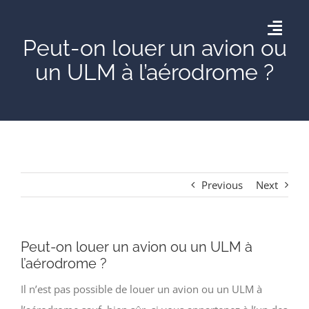
Skip
to
Togg
Peut-on louer un avion ou
content
Navig
un ULM à l’aérodrome ?
Accueil
AÉRODROME DE THISE
AGENDA
Previous
Next
GALERIE
Peut-on louer un avion ou un ULM à
l’aérodrome ?
CONTACT
Il n’est pas possible de louer un avion ou un ULM à