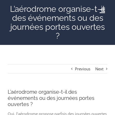
Skip
L’aérodrome organise-t-il
to
Togg
des événements ou des
content
Navig
journées portes ouvertes
Accueil
?
AÉRODROME DE THISE
AGENDA
Previous
Next
GALERIE
L’aérodrome organise-t-il des
événements ou des journées portes
CONTACT
ouvertes ?
Oui, l’aérodrome propose parfois des journées ouvertes