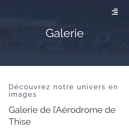
Skip
to
Togg
content
Navig
Galerie
Accueil
AÉRODROME DE THISE
AGENDA
Découvrez notre univers en
GALERIE
images
Galerie de l’Aérodrome de
CONTACT
Thise