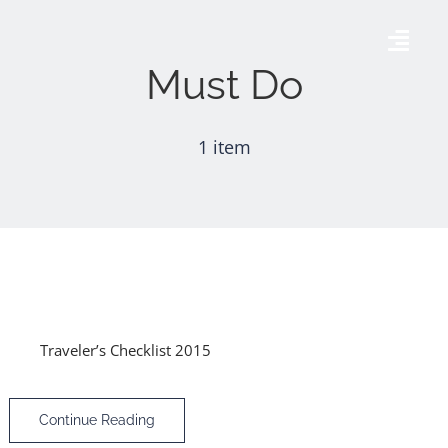
Skip
to
Togg
Must Do
content
Navig
Accueil
1 item
AÉRODROME DE THISE
AGENDA
GALERIE
Traveler’s Checklist 2015
CONTACT
Continue Reading