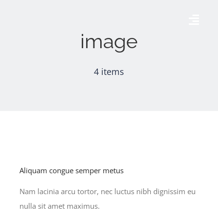
Skip
to
Togg
image
content
Navig
Accueil
4 items
AÉRODROME DE THISE
AGENDA
GALERIE
Aliquam congue semper metus
CONTACT
Nam lacinia arcu tortor, nec luctus nibh dignissim eu
nulla sit amet maximus.