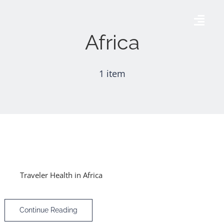
Skip
to
Togg
Africa
content
Navig
Accueil
1 item
AÉRODROME DE THISE
AGENDA
GALERIE
Traveler Health in Africa
CONTACT
Continue Reading