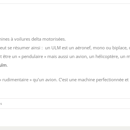
hines à voilures delta motorisées.
eut se résumer ainsi :
un ULM est un aéronef, mono ou biplace, 
 être un « pendulaire » mais aussi un avion, un hélicoptère, un
/ulm
.
 « rudimentaire » qu’un avion. C’est une machine perfectionnée et 
sur
és
Qu’est-
ce
qu’un