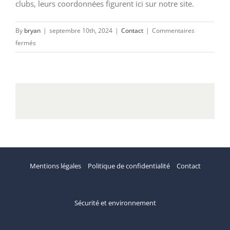
clubs, leurs coordonnées figurent ici sur notre site.
By
bryan
|
septembre 10th, 2024
|
Contact
|
Commentaires
sur
fermés
Comment
réserver
un
vol
d’initiation
?
Mentions légales
Politique de confidentialité
Contact
Sécurité et environnement