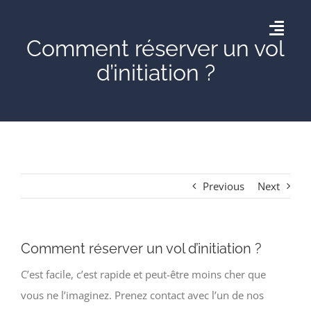
Skip
to
Togg
Comment réserver un vol
content
Navig
d’initiation ?
Accueil
AÉRODROME DE THISE
AGENDA
Previous
Next
GALERIE
Comment réserver un vol d’initiation ?
CONTACT
C’est facile, c’est rapide et peut-être moins cher que
vous ne l’imaginez. Prenez contact avec l’un de nos