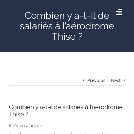
Skip
Combien y a-t-il de
to
Togg
content
salariés à l’aérodrome
Navig
Thise ?
Accueil
AÉRODROME DE THISE
AGENDA
Previous
Next
GALERIE
Combien y a-t-il de salariés à l’aérodrome
Thise ?
CONTACT
Il n’y en a aucun !