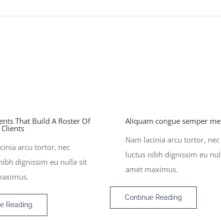
ents That Build A Roster Of
Aliquam congue semper me
c Clients
Nam lacinia arcu tortor, nec
inia arcu tortor, nec
luctus nibh dignissim eu null
nibh dignissim eu nulla sit
amet maximus.
maximus.
Continue Reading
ue Reading