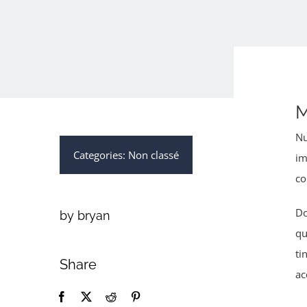
M
Nu
Categories:
Non classé
im
co
Do
by bryan
qu
ti
Share
ac