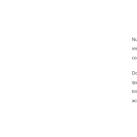
Nu
im
co
Do
qu
ti
ac