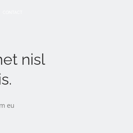
CONTACT
et nisl
s.
im eu