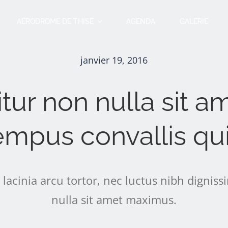
AÉRODROME DE THISE
AGENDA
GALERIE
janvier 19, 2016
tur non nulla sit am
empus convallis qui
lacinia arcu tortor, nec luctus nibh digniss
nulla sit amet maximus.