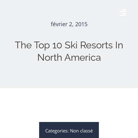
Skip
to
Togg
content
février 2, 2015
Navig
Accueil
The Top 10 Ski Resorts In
North America
AÉRODROME DE THISE
AGENDA
GALERIE
CONTACT
Categories:
Non classé